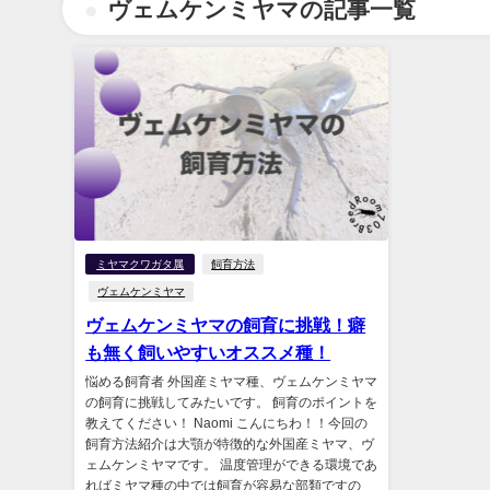
ヴェムケンミヤマの記事一覧
ミヤマクワガタ属
飼育方法
ヴェムケンミヤマ
ヴェムケンミヤマの飼育に挑戦！癖
も無く飼いやすいオススメ種！
悩める飼育者 外国産ミヤマ種、ヴェムケンミヤマ
の飼育に挑戦してみたいです。 飼育のポイントを
教えてください！ Naomi こんにちわ！！今回の
飼育方法紹介は大顎が特徴的な外国産ミヤマ、ヴ
ェムケンミヤマです。 温度管理ができる環境であ
ればミヤマ種の中では飼育が容易な部類ですの