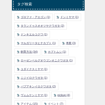
タグ検索
ゴロファ・アエゴン
(1)
ドンミヤマ
(1)
タランドゥスオオツヤクワガタ
(2)
ドンキエルコクワ
(1)
マルガリータヒナカブト
(1)
考察
(3)
飼育方法
(34)
カブトムシ
(1)
ローゼンベルグオウゴンオニクワガタ
(1)
ユダイクスミヤマ
(1)
ニジイロクワガタ
(1)
パプアキンイロクワガタ
(2)
ヴェムケンミヤマ
(1)
pickup
(4)
アイテム
(15)
イベント
(7)