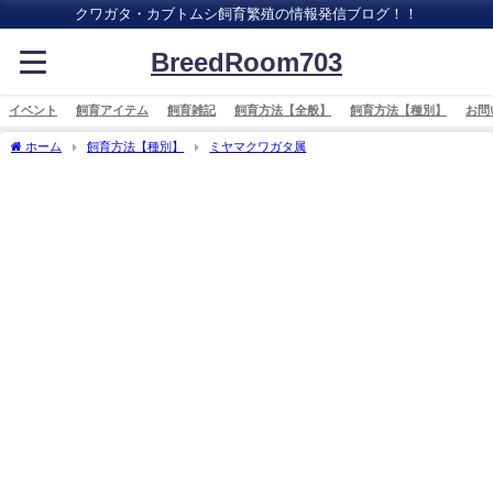
クワガタ・カブトムシ飼育繁殖の情報発信ブログ！！
BreedRoom703
イベント
飼育アイテム
飼育雑記
飼育方法【全般】
飼育方法【種別】
お問
ホーム
飼育方法【種別】
ミヤマクワガタ属