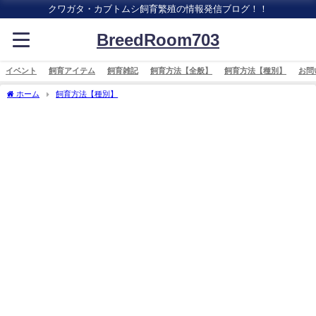
クワガタ・カブトムシ飼育繁殖の情報発信ブログ！！
BreedRoom703
イベント
飼育アイテム
飼育雑記
飼育方法【全般】
飼育方法【種別】
お問
ホーム
飼育方法【種別】