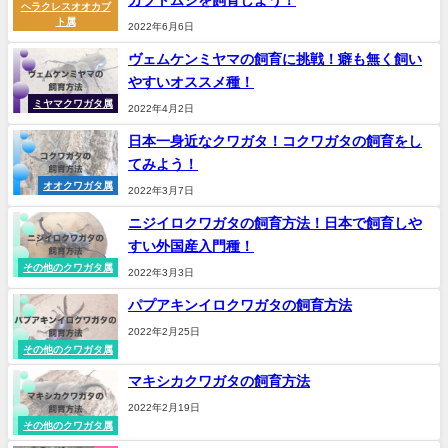
カブトムシを飼育しよう！
ヘラクレスオオカブ
ト属
2022年6月6日
ヴェムケンミヤマの飼育に挑戦！癖も無く飼い
やすいオススメ種！
ミヤマクワガタ属
2022年4月2日
日本一身近なクワガタ！コクワガタの飼育をし
てみよう！
オオクワガタ属
2022年3月7日
ニジイロクワガタの飼育方法！日本で飼育しや
すい外国産入門種！
その他のクワガタ属
2022年3月3日
パプアキンイロクワガタの飼育方法
2022年2月25日
その他のクワガタ属
マキシカクワガタの飼育方法
2022年2月19日
その他のクワガタ属