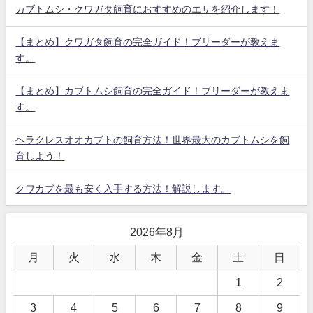
カブトムシ・クワガタ飼育におすすめのエサを紹介します！
【まとめ】クワガタ飼育の完全ガイド！ブリーダーが教えま
す。
【まとめ】カブトムシ飼育の完全ガイド！ブリーダーが教えま
す。
ヘラクレスオオカブトの飼育方法！世界最大のカブトムシを飼
育しよう！
クワカブを最も安く入手する方法！解説します。
2026年8月
月
火
水
木
金
土
日
1
2
3
4
5
6
7
8
9