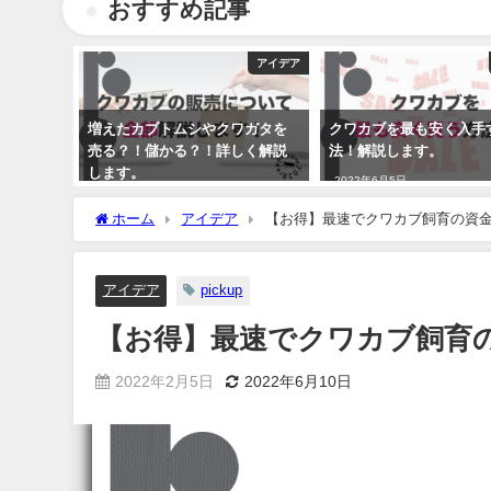
おすすめ記事
アイデア
増えたカブトムシやクワガタを
クワカブを最も安く入手
売る？！儲かる？！詳しく解説
法！解説します。
します。
2022年6月5日
2022年4月9日
ホーム
アイデア
【お得】最速でクワカブ飼育の資
アイデア
pickup
【お得】最速でクワカブ飼育
2022年2月5日
2022年6月10日