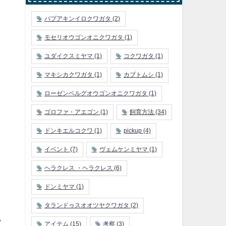
パプアキンイロクワガタ
(2)
モセリオウゴンオニクワガタ
(1)
ユダイクスミヤマ
(1)
コクワガタ
(1)
マキシカクワガタ
(1)
カブトムシ
(1)
ローゼンベルグオウゴンオニクワガタ
(1)
ゴロファ・アエゴン
(1)
飼育方法
(34)
ドンキエルコクワ
(1)
pickup
(4)
イベント
(7)
ヴェムケンミヤマ
(1)
ヘラクレス ・ヘラクレス
(6)
ドンミヤマ
(1)
タランドゥスオオツヤクワガタ
(2)
アイテム
(15)
考察
(3)